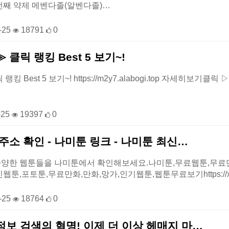
번째 약제 메벤다졸(알벤다졸)…
-25
18791
0
클릭 랭킹 Best 5 보기~!
 Best 5 보기~! https://m2y7.alabogi.top 자세히보기클
-25
19397
0
주소 확인 - 나미툰 링크 - 나미툰 최신…
양한 웹툰들을 나미툰에서 확인해보세요.나미툰,무료웹툰,무료
웹툰,포토툰,무료만화,만화,망가,인기웹툰,웹툰무료보기https://
-25
18764
0
보 검색의 혁명! 이제 더 이상 헤매지 마…