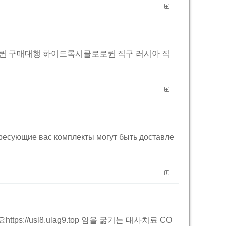
로로퀸 구매대행 하이드록시클로로퀸 직구 러시아 직
ересующие вас комплекты могут быть доставле
//usl8.ulag9.top 암을 굶기는 대사치료 CO