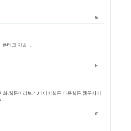
릭 ▷ 폰테크 처벌 …
만화,웹툰미리보기,네이버웹툰,다음웹툰,웹툰사이
x…