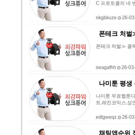
C 프로토콜의 네 
nkgbkuze
26-03
폰테크 처벌≫ 
폰테크 처벌≫ 클릭 랭킹
oeagafhh
26-03
나미툰 평생 
나미툰 무료웹툰다
트,레진코믹스,성인
edtgweqz
26-03
채팅앱순위 정