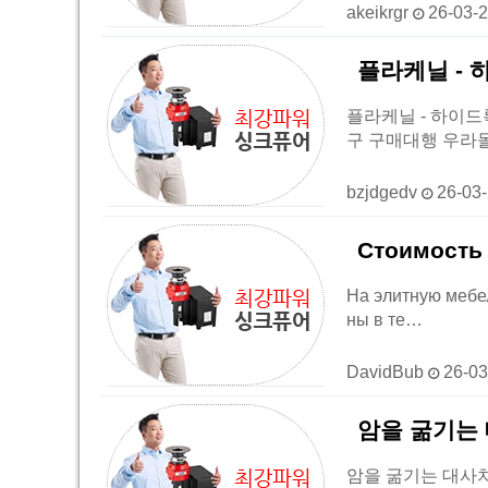
akeikrgr
26-03-
플라케닐 - 
플라케닐 - 하이드
구 구매대행 우라몰와 
bzjdgedv
26-03
Стоимость
На элитную мебе
ны в те…
DavidBub
26-03
암을 굶기는 
암을 굶기는 대사치료