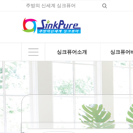
싱크퓨어소개
싱크퓨어
하위분류
하위분류