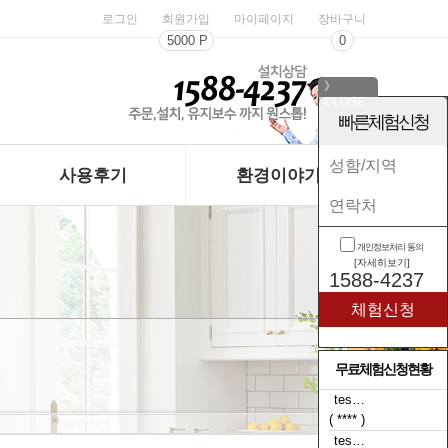
로그인
회원가입
마이페이지
장바구니
5000 P
0
》
CLOSE
《
빠른체험신청
사용후기
환경이야기
개인정보처리 동의
[자세히보기]
1588-4237
무료체험신청현황
tes…
( **** )
tes…