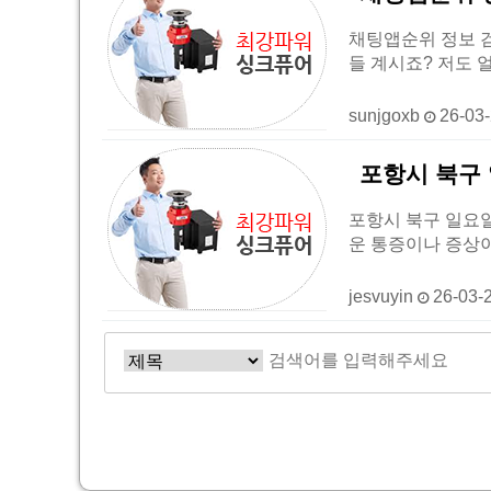
채팅앱순위 정보 검색
들 계시죠? 저도
sunjgoxb
26-03
포항시 북구
포항시 북구 일요일
운 통증이나 증상이
jesvuyin
26-03-
다음
맨끝