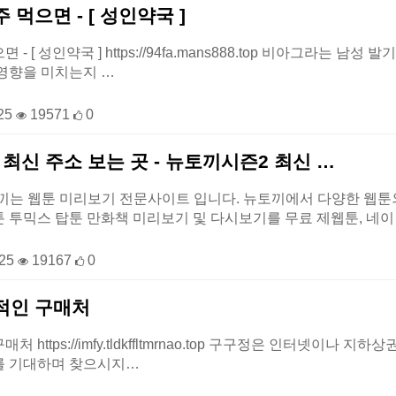
먹으면 - [ 성인약국 ]
- [ 성인약국 ] https://94fa.mans888.top 비아그라는 
영향을 미치는지 …
25
19571
0
최신 주소 보는 곳 - 뉴토끼시즌2 최신 …
토끼는 웹툰 미리보기 전문사이트 입니다. 뉴토끼에서 다양한 웹
 투믹스 탑툰 만화책 미리보기 및 다시보기를 무료 제웹툰, 네
-25
19167
0
적인 구매처
 https://imfy.tldkffltmrnao.top 구구정은 인터넷이
를 기대하며 찾으시지…