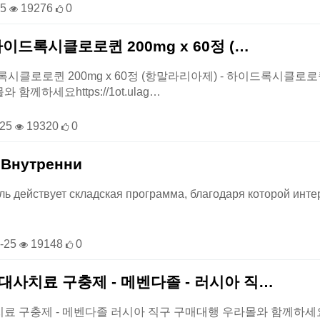
25
19276
0
하이드록시클로로퀸 200mg x 60정 (…
록시클로로퀸 200mg x 60정 (항말라리아제) - 하이드록시클
함께하세요https://1ot.ulag…
-25
19320
0
 Внутренни
ль действует складская программа, благодаря которой инт
-25
19148
0
대사치료 구충제 - 메벤다졸 - 러시아 직…
 구충제 - 메벤다졸 러시아 직구 구매대행 우라몰와 함께하세요https: