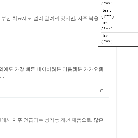
( **** )
tes…
( t**** )
남성 발기 부전 치료제로 널리 알려져 있지만, 자주 복용할
tes…
( **** )
tes…
( **** )
툰외에도 가장 빠른 네이버웹툰 다음웹툰 카카오웹
이…
나 지하상권에서 자주 언급되는 성기능 개선 제품으로, 많은