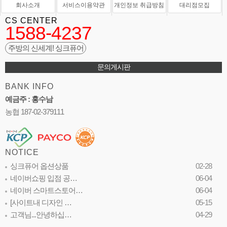
회사소개
서비스이용약관
개인정보 취급방침
대리점모집
CS CENTER
1588-4237
주방의 신세계! 싱크퓨어
문의게시판
BANK INFO
예금주 : 홍수남
농협 187-02-379111
NOTICE
싱크퓨어 옵션상품
02-28
네이버쇼핑 입점 공…
06-04
네이버 스마트스토어…
06-04
[사이트내 디자인 …
05-15
고객님...안녕하십…
04-29